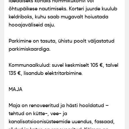
ideaalseks kohaks hommikukohvi või
õhtupäikese nautimiseks. Korteri juurde kuulub
keldriboks, kuhu saab mugavalt hoiustada
hooajaväliseid asju.
Parkimine on tasuta, ühistu poolt väljastatud
parkimiskaardiga.
Kommunaalkulud: suvel keskmiselt 105 €, talvel
135 €, lisandub elektritarbimine.
MAJA
Maja on renoveeritud ja hästi hooldatud –
tehtud on kütte-, vee- ja
kanalisatsioonisüsteemide uuendus, fassaad,