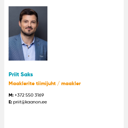
Priit Saks
Maaklerite tiimijuht / maakler
M:
+372 550 3169
E:
priit@kaanon.ee