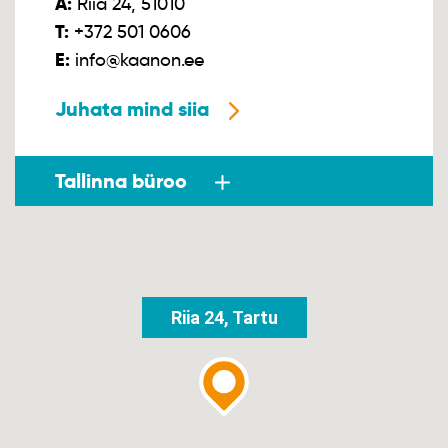
A:
Riia 24, 51010
T:
+372 501 0606
E:
info@kaanon.ee
Juhata mind siia
Tallinna büroo
Riia 24, Tartu