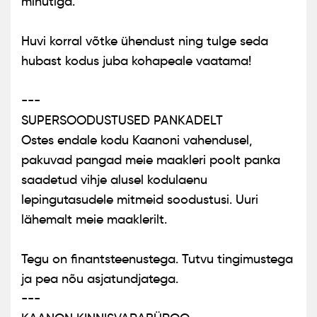
minutiga.
Huvi korral võtke ühendust ning tulge seda
hubast kodus juba kohapeale vaatama!
---
SUPERSOODUSTUSED PANKADELT
Ostes endale kodu Kaanoni vahendusel,
pakuvad pangad meie maakleri poolt panka
saadetud vihje alusel kodulaenu
lepingutasudele mitmeid soodustusi. Uuri
lähemalt meie maaklerilt.
Tegu on finantsteenustega. Tutvu tingimustega
ja pea nõu asjatundjatega.
---