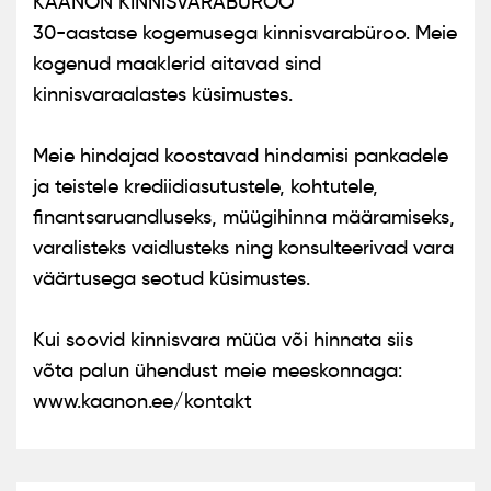
KAANON KINNISVARABÜROO
30-aastase kogemusega kinnisvarabüroo. Meie
kogenud maaklerid aitavad sind
kinnisvaraalastes küsimustes.
Meie hindajad koostavad hindamisi pankadele
ja teistele krediidiasutustele, kohtutele,
finantsaruandluseks, müügihinna määramiseks,
varalisteks vaidlusteks ning konsulteerivad vara
väärtusega seotud küsimustes.
Kui soovid kinnisvara müüa või hinnata siis
võta palun ühendust meie meeskonnaga:
www.kaanon.ee/kontakt