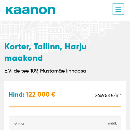
Korter, Tallinn, Harju
maakond
E.Vilde tee 109, Mustamäe linnaosa
Hind:
122 000
2
2669.58 €/m
tehing
müük