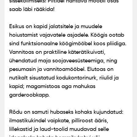
sissekolimiseks! Piltidel nähtava mööbli osas
saab läbi rääkida!
Esikus on kapid jalatsitele ja muudele
hoiustamist vajavatele asjadele. Köögis ootab
sind funktsionaalne köögimööbel koos pliidiga.
Vannitoas on praktiline käterätikuivati,
ühendatud maja soojaveesüsteemiga, ning
pesumasin ja vannitoamööbel. Elutoas on
nutikalt sisustatud kodukontorinurk, riiulid ja
kapid; magamistoas aga mahukas
garderoobkapp.
Rõdu on samuti hubaseks kohaks kujundatud:
ilmastikukindel vaipkate, pilliroost ääris,
lillekastid ja laud-toolid muudavad selle