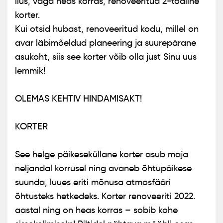
ilus, väga heas korras, renoveeritud 2-toaline
korter.
Kui otsid hubast, renoveeritud kodu, millel on
avar läbimõeldud planeering ja suurepärane
asukoht, siis see korter võib olla just Sinu uus
lemmik!
OLEMAS KEHTIV HINDAMISAKT!
KORTER
See helge päikeseküllane korter asub maja
neljandal korrusel ning avaneb õhtupäikese
suunda, luues eriti mõnusa atmosfääri
õhtusteks hetkedeks. Korter renoveeriti 2022.
aastal ning on heas korras – sobib kohe