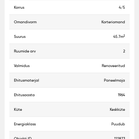
korrus
4/5
omandivorm
Korteriomand
2
suurus
45.7m
ruumide arv
2
valmidus
Renoveeritud
ehitusmaterjal
Paneelmaja
ehitusaasta
1964
küte
Keskküte
energiaklass
Puudub
objekti ID
122873