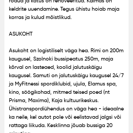
rõdud ja katus on renoveeritud. Käimas on
keldrite uuendamine. Tegus ühistu hoiab maja
korras ja kulud mõistlikud.
ASUKOHT
Asukoht on logistiliselt väga hea. Rimi on 200m
kaugusel, Szolnoki bussipeatus 250m, maja
kõrval on lasteaed, koolid jalutuskäigu
kaugusel. Samuti on jalutuskäigu kaugusel 24/7
ja MyFitnessi spordiklubid, ujula, Elamus spa,
kino, söögikohad, mitmed teised poed (nt
Prisma, Maxima), Kaja kultuurikeskus.
Ühistranspordiühendus on väga hea - ideaalne
ka neile, kel autot pole või eelistavad jalgsi või
rattaga liikuda. Kesklinna jõuab bussiga 20