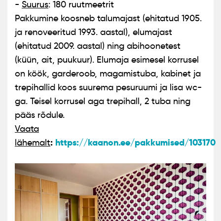
-
Suurus
: 180 ruutmeetrit
Pakkumine koosneb talumajast (ehitatud 1905.
ja renoveeritud 1993. aastal), elumajast
(ehitatud 2009. aastal) ning abihoonetest
(küün, ait, puukuur). Elumaja esimesel korrusel
on köök, garderoob, magamistuba, kabinet ja
trepihallid koos suurema pesuruumi ja lisa wc-
ga. Teisel korrusel aga trepihall, 2 tuba ning
pääs rõdule.
Vaata
:
https://kaanon.ee/pakkumised/103170
lähemalt