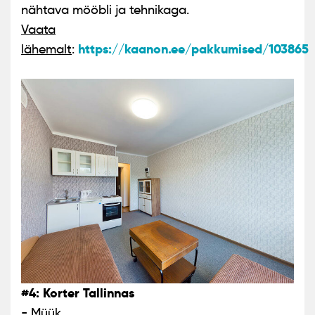
nähtava mööbli ja tehnikaga.
Vaata
https://kaanon.ee/pakkumised/103865
lähemalt
:
#4: Korter Tallinnas
-
Müük