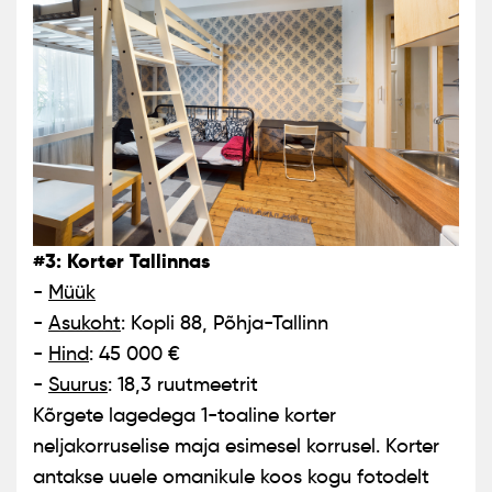
#3: Korter Tallinnas
-
Müük
-
Asukoht
: Kopli 88, Põhja-Tallinn
-
Hind
: 45 000 €
-
Suurus
: 18,3 ruutmeetrit
Kõrgete lagedega 1-toaline korter
neljakorruselise maja esimesel korrusel. Korter
antakse uuele omanikule koos kogu fotodelt