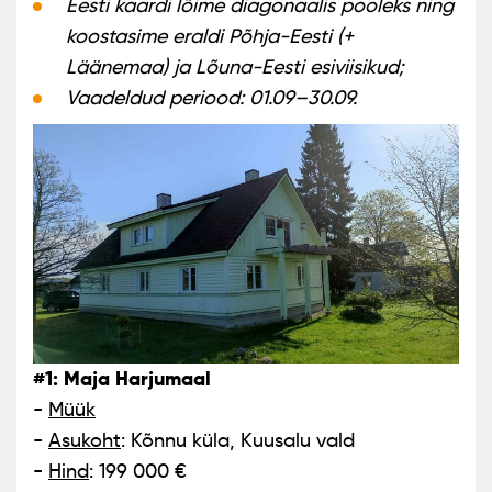
Eesti kaardi lõime diagonaalis pooleks ning
koostasime eraldi Põhja-Eesti (+
Läänemaa) ja Lõuna-Eesti esiviisikud;
Vaadeldud periood: 01.09–30.09.
#1: Maja Harjumaal
-
Müük
-
Asukoht
: Kõnnu küla, Kuusalu vald
-
Hind
: 199 000 €