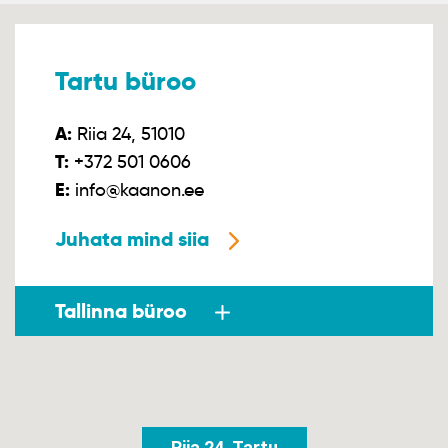
Tartu büroo
A:
Riia 24, 51010
T:
+372 501 0606
E:
info@kaanon.ee
Juhata mind siia
Tallinna büroo
Riia 24, Tartu