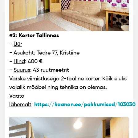
#2: Korter Tallinnas
-
Üür
-
Asukoht
: Tedre 77, Kristiine
-
Hind
: 400 €
-
Suurus
: 43 ruutmeetrit
Värske viimistlusega 2-toaline korter. Kõik eluks
vajalik mööbel ning tehnika on olemas.
Vaata
https://kaanon.ee/pakkumised/103030
lähemalt
: