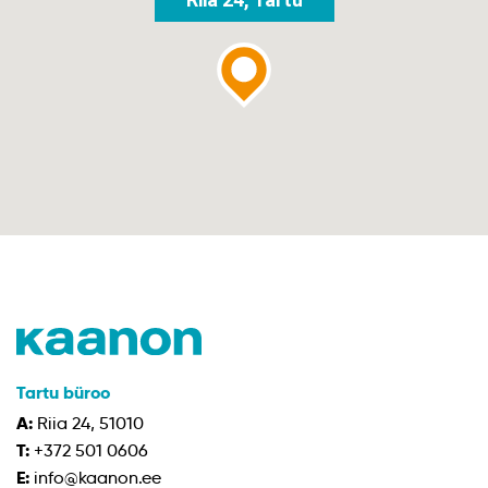
Tartu büroo
A:
Riia 24, 51010
T:
+372 501 0606
E:
info@kaanon.ee