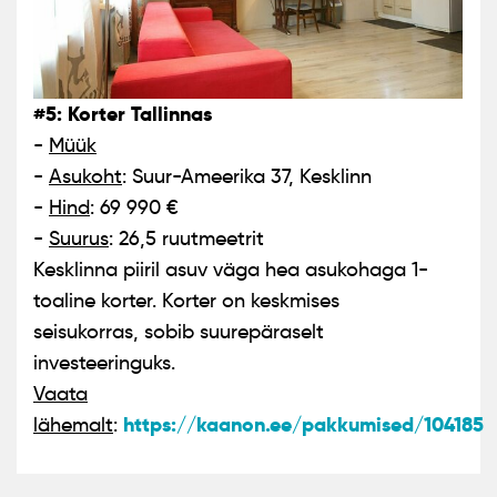
#5: Korter Tallinnas
-
Müük
-
Asukoht
: Suur-Ameerika 37, Kesklinn
-
Hind
: 69 990 €
-
Suurus
: 26,5 ruutmeetrit
Kesklinna piiril asuv väga hea asukohaga 1-
toaline korter. Korter on keskmises
seisukorras, sobib suurepäraselt
investeeringuks.
Vaata
https://kaanon.ee/pakkumised/104185
lähemalt
: