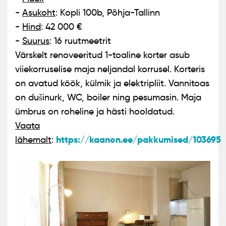
-
Asukoht
: Kopli 100b, Põhja-Tallinn
-
Hind
: 42 000 €
-
Suurus
: 16 ruutmeetrit
Värskelt renoveeritud 1-toaline korter asub
viiekorruselise maja neljandal korrusel. Korteris
on avatud köök, külmik ja elektripliit. Vannitoas
on dušinurk, WC, boiler ning pesumasin. Maja
ümbrus on roheline ja hästi hooldatud.
Vaata
https://kaanon.ee/pakkumised/103695
lähemalt
: