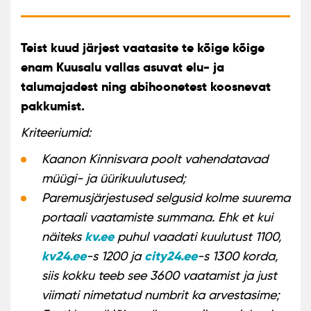
Teist kuud järjest vaatasite te kõige kõige
enam Kuusalu vallas asuvat elu- ja
talumajadest ning abihoonetest koosnevat
pakkumist.
Kriteeriumid:
Kaanon Kinnisvara poolt vahendatavad
müügi- ja üürikuulutused;
Paremusjärjestused selgusid kolme suurema
portaali vaatamiste summana. Ehk et kui
kv.ee
näiteks
puhul vaadati kuulutust 1100,
kv24.ee
city24.ee
-s 1200 ja
-s 1300 korda,
siis kokku teeb see 3600 vaatamist ja just
viimati nimetatud numbrit ka arvestasime;