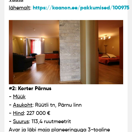
https://kaanon.ee/pakkumised/100975
lähemalt
:
#2: Korter Pärnus
-
Müük
-
Asukoht
: Rüütli tn, Pärnu linn
-
Hind
: 227 000 €
-
Suurus
: 113,4 ruutmeetrit
Avar ja läbi maja planeeringuga 3-toaline