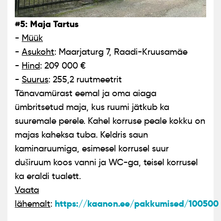
#5: Maja Tartus
-
Müük
-
Asukoht
: Maarjaturg 7, Raadi-Kruusamäe
-
Hind
: 209 000 €
-
Suurus
: 255,2 ruutmeetrit
Tänavamürast eemal ja oma aiaga
ümbritsetud maja, kus ruumi jätkub ka
suuremale perele. Kahel korruse peale kokku on
majas kaheksa tuba. Keldris saun
kaminaruumiga, esimesel korrusel suur
duširuum koos vanni ja WC-ga, teisel korrusel
ka eraldi tualett.
Vaata
https://kaanon.ee/pakkumised/100500
lähemalt
: