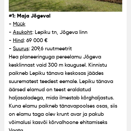
#1: Maja Jõgeval
-
Müük
-
Asukoht
: Lepiku tn, Jõgeva linn
-
Hind
: 69 000 €
-
Suurus
: 209,6 ruutmeetrit
Hea planeeringuga pereelamu Jõgeva
kesklinnast vaid 300 m kaugusel. Kinnistu
paikneb Lepiku tänava keskosas jäädes
suurematest teedest eemale. Lepiku tänava
äärsed elamud on teest eraldatud
haljasaladega, mida ilmestab kõrghaljastus.
Kuna elamu paikneb tänavapoolses osas, siis
on elamu taga olev krunt avar ja pakub
võimalusi kasvõi kõrvalhoone ehitamiseks
Vaata