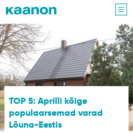
TOP 5: Aprilli kõige
populaarsemad varad
Lõuna-Eestis