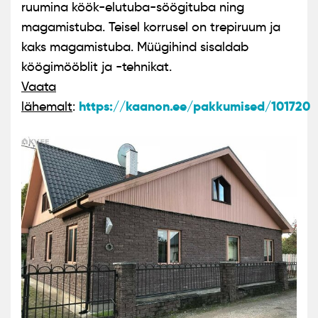
ruumina köök-elutuba-söögituba ning
magamistuba. Teisel korrusel on trepiruum ja
kaks magamistuba. Müügihind sisaldab
köögimööblit ja -tehnikat.
Vaata
https://kaanon.ee/pakkumised/101720
lähemalt
: