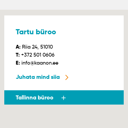
Tartu büroo
A:
Riia 24, 51010
T:
+372 501 0606
E:
info@kaanon.ee
Juhata mind siia
Tallinna büroo