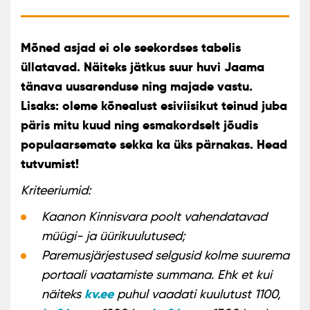
Mõned asjad ei ole seekordses tabelis
üllatavad. Näiteks jätkus suur huvi Jaama
tänava uusarenduse ning majade vastu.
Lisaks: oleme kõnealust esiviisikut teinud juba
päris mitu kuud ning esmakordselt jõudis
populaarsemate sekka ka üks pärnakas. Head
tutvumist!
Kriteeriumid:
Kaanon Kinnisvara poolt vahendatavad
müügi- ja üürikuulutused;
Paremusjärjestused selgusid kolme suurema
portaali vaatamiste summana. Ehk et kui
kv.ee
näiteks
puhul vaadati kuulutust 1100,