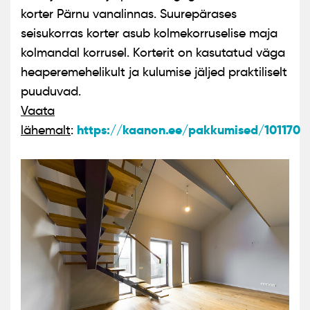
korter Pärnu vanalinnas. Suurepärases
seisukorras korter asub kolmekorruselise maja
kolmandal korrusel. Korterit on kasutatud väga
heaperemehelikult ja kulumise jäljed praktiliselt
puuduvad.
Vaata
https://kaanon.ee/pakkumised/101170
lähemalt
: