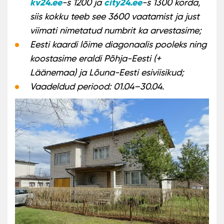
kv24.ee
city24.ee
-s 1200 ja
-s 1300 korda,
siis kokku teeb see 3600 vaatamist ja just
viimati nimetatud numbrit ka arvestasime;
Eesti kaardi lõime diagonaalis pooleks ning
koostasime eraldi Põhja-Eesti (+
Läänemaa) ja Lõuna-Eesti esiviisikud;
Vaadeldud periood: 01.04–30.04.