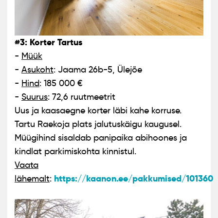
#3: Korter Tartus
-
Müük
-
Asukoht
: Jaama 26b-5, Ülejõe
-
Hind
: 185 000 €
-
Suurus
: 72,6 ruutmeetrit
Uus ja kaasaegne korter läbi kahe korruse.
Tartu Raekoja plats jalutuskäigu kaugusel.
Müügihind sisaldab panipaika abihoones ja
kindlat parkimiskohta kinnistul.
Vaata
https://kaanon.ee/pakkumised/101360
lähemalt
: