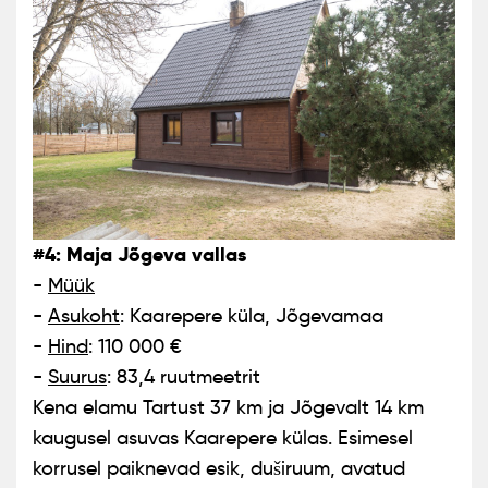
#4: Maja Jõgeva vallas
-
Müük
-
Asukoht
: Kaarepere küla, Jõgevamaa
-
Hind
: 110 000 €
-
Suurus
: 83,4 ruutmeetrit
Kena elamu Tartust 37 km ja Jõgevalt 14 km
kaugusel asuvas Kaarepere külas. Esimesel
korrusel paiknevad esik, duširuum, avatud