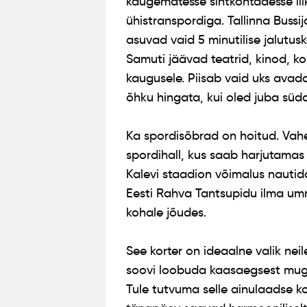
kaugematesse sihtkohtadesse lii
ühistranspordiga. Tallinna Buss
asuvad vaid 5 minutilise jalutus
Samuti jäävad teatrid, kinod, k
kaugusele. Piisab vaid uks avad
õhku hingata, kui oled juba süd
Ka spordisõbrad on hoitud. Vahe
spordihall, kus saab harjutamas k
Kalevi staadion võimalus nautida 
Eesti Rahva Tantsupidu ilma umm
kohale jõudes.
See korter on ideaalne valik neil
soovi loobuda kaasaegsest mug
Tule tutvuma selle ainulaadse k