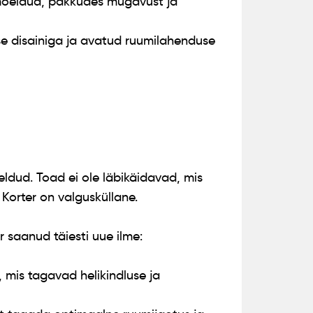
imõeldud, pakkudes mugavust ja
ntse disainiga ja avatud ruumilahenduse
ldud. Toad ei ole läbikäidavad, mis
Korter on valgusküllane.
 saanud täiesti uue ilme:
mis tagavad helikindluse ja