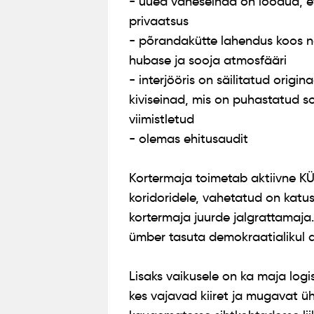
- uued vaheseinad on loodud, e
privaatsus
- põrandakütte lahendus koos 
hubase ja sooja atmosfääri
- interjööris on säilitatud origin
kiviseinad, mis on puhastatud s
viimistletud
- olemas ehitusaudit
Kortermaja toimetab aktiivne K
koridoridele, vahetatud on katu
kortermaja juurde jalgrattamaja
ümber tasuta demokraatialikul al
Lisaks vaikusele on ka maja logis
kes vajavad kiiret ja mugavat ü