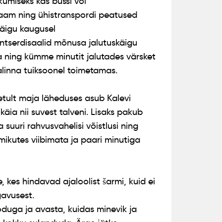
kumiseks kas bussi või
ijaam ning ühistranspordi peatused
käigu kaugusel
ontserdisaalid mõnusa jalutuskäigu
a ning kümme minutit jalutades värsket
alinna tuiksoonel toimetamas.
tult maja läheduses asub Kalevi
äia nii suvest talveni. Lisaks pakub
suuri rahvusvahelisi võistlusi ning
ikutes viibimata ja paari minutiga
e, kes hindavad ajaloolist šarmi, kuid ei
avusest.
oduga ja avasta, kuidas minevik ja