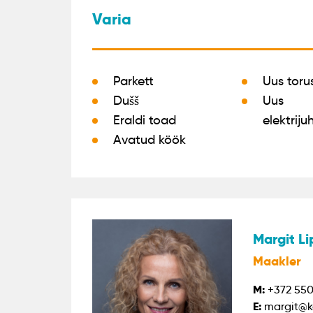
Varia
Parkett
Uus torus
Dušš
Uus
Eraldi toad
elektriju
Avatud köök
Margit Li
Maakler
M:
+372 550
E:
margit@k