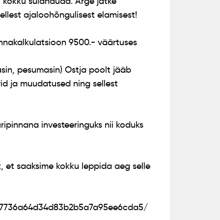
 kokku sulanduda. Ärge jätke
llest ajaloohõngulisest elamisest!
nnakalkulatsioon 9500.- väärtuses
asin, pesumasin) Ostja poolt jääb
d ja muudatused ning sellest
üripinnana investeeringuks nii koduks
, et saaksime kokku leppida aeg selle
2627736a64d34d83b2b5a7a95ee6cda5/