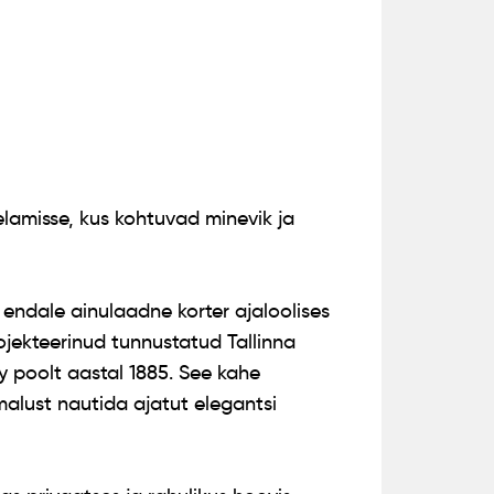
elamisse, kus kohtuvad minevik ja
 endale ainulaadne korter ajaloolises
ojekteerinud tunnustatud Tallinna
y poolt aastal 1885. See kahe
malust nautida ajatut elegantsi