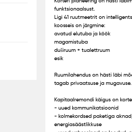
Korteri planeering on hästi läb
funktsionaalsust.
Ligi 41 ruutmeetrit on intellige
koosseis on järgmine:
avatud elutuba ja köök
magamistuba
duširuum + tualettruum
esik
Ruumilahendus on hästi läbi mõe
tagab privaatsuse ja mugavuse. 
Kapitaalremondi käigus on korter
- uued kommunikatsioonid
- kolmekordsed paketiga aknad, 
energiasäästlikkuse