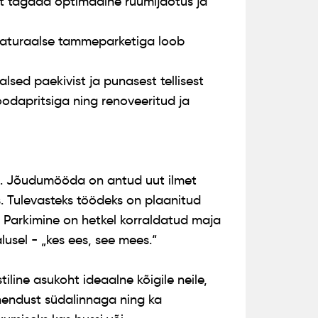
t tagada optimaalne ruumijaotus ja
naturaalse tammeparketiga loob
aalsed paekivist ja punasest tellisest
oodapritsiga ning renoveeritud ja
Ü. Jõudumööda on antud uut ilmet
s. Tulevasteks töödeks on plaanitud
. Parkimine on hetkel korraldatud maja
usel - „kes ees, see mees.“
tiline asukoht ideaalne kõigile neile,
hendust südalinnaga ning ka