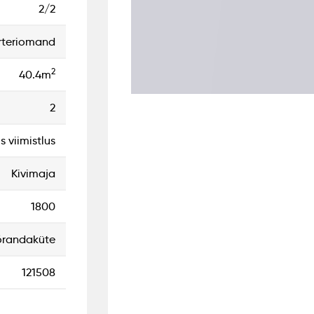
2/2
rteriomand
2
40.4m
2
s viimistlus
Kivimaja
1800
õrandaküte
121508