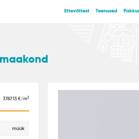
Ettevõttest
Teenused
Pakku
ju maakond
2
3787.13 €/m
müük