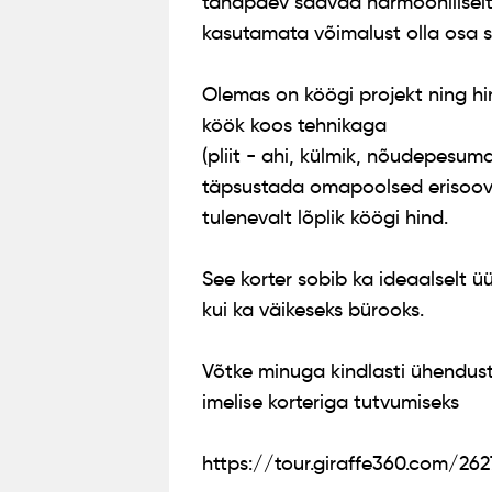
tänapäev saavad harmooniliselt
kasutamata võimalust olla osa se
Olemas on köögi projekt ning hi
köök koos tehnikaga
(pliit - ahi, külmik, nõudepesum
täpsustada omapoolsed erisoovi
tulenevalt lõplik köögi hind.
See korter sobib ka ideaalselt ü
kui ka väikeseks bürooks.
Võtke minuga kindlasti ühendust
imelise korteriga tutvumiseks
https://tour.giraffe360.com/