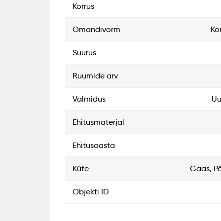
korrus
omandivorm
Ko
suurus
ruumide arv
valmidus
Uu
ehitusmaterjal
ehitusaasta
küte
Gaas, P
objekti ID