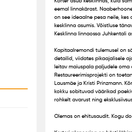
Korter asub kesklinnas, kuid sam
eemal linnakärast. Naaberhoone
on see ideaalne pesa neile, kes 
kesklinna asumis. Võistluse täna
Kesklinna linnaossa Juhkentali a
Kapitaalremondi tulemusel on säi
detailid, viidates pikaajalisele 
leitav maiuspala paljudele oma aj
Restaureerimisprojekti on toetan
Lausmäe ja Kristi Prinzmann. Kõ
kokku sobituvad väärikad paeki
rohkelt avarust ning eksklusiivsus
Olemas on ehitusaudit. Kogu do