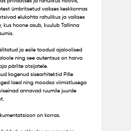
as privaatses ja rahulikus hoovis,
test ümbritsetud vaikses keskkonnas
otsivad elukohta rahulikus ja vaikses
v, kus hoone asub, kuulub Tallinna
sumis.
litatud ja esile toodud ajaloolised
ajaloole ning see autentsus on harva
a pärlite otsijatele.
ud kogenud sisearhitektid Pille
rged laed ning moodsa viimistlusega
viseinad annavad ruumile juurde
t.
kumentatsioon on korras.