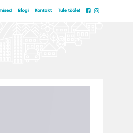
mised
Blogi
Kontakt
Tule tööle!