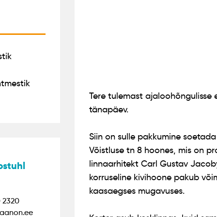
tik
htmestik
Tere tulemast ajaloohõngulisse 
tänapäev.
Siin on sulle pakkumine soetada
Võistluse tn 8 hoones, mis on pr
linnaarhitekt Carl Gustav Jacob
pstuhl
korruseline kivihoone pakub või
kaasaegses mugavuses.
 2320
aanon.ee