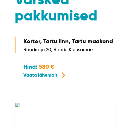
pakkumised
,
Korter, Tartu linn, Tartu maakond
Är
Raadiraja 20, Raadi-Kruusamäe
m
Va
Hind:
580
Vaata lähemalt
H
Va