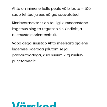
Ahto on inimene, kelle peale võib loota – töö
saab tehtud ja eesmärgid saavutatud.
Kinnisvarasektoris on tal ligi kümneaastane
kogemus ning ta tegutseb sihikindlalt ja
tulemustele orienteeritult.
Vaba aega sisustab Ahto meelsasti ajalehe
lugemise, koeraga jalutamise ja
garaažitöödega, kuid suurim kirg kuulub
purjetamisele.
Värsked