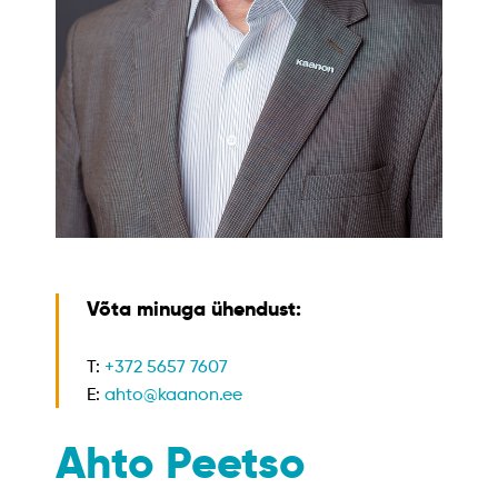
Võta minuga ühendust:
T:
+372 5657 7607
E:
ahto@kaanon.ee
Ahto Peetso