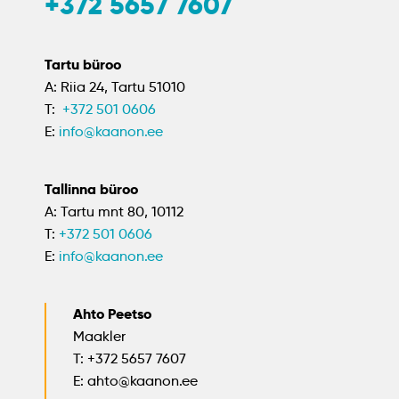
+372 5657 7607
Tartu büroo
A: Riia 24, Tartu 51010
T:
+372 501 0606
E:
info@kaanon.ee
Tallinna büroo
A: Tartu mnt 80, 10112
T:
+372 501 0606
E:
info@kaanon.ee
Ahto Peetso
Maakler
T: +372 5657 7607
E: ahto@kaanon.ee