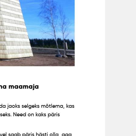
vana maamaja
da jaoks selgeks mõtlema, kas
seks. Need on kaks päris
l saab päris hästi olla, aga