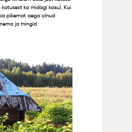
e katusest ka midagi kasu). Kui
 juba pikemat aega olnud
danema ja mingid