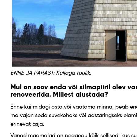
ENNE JA PÄRAST: Kullaga tuulik.
Mul on soov enda või silmapiiril olev 
renoveerida. Millest alustada?
Enne kui midagi osta või vaatama minna, peab en
ma vajan seda suvekohaks või aastaringseks elami
erinevat asja.
Vanad maamajad on peaaegu kõik sellised, kus suve