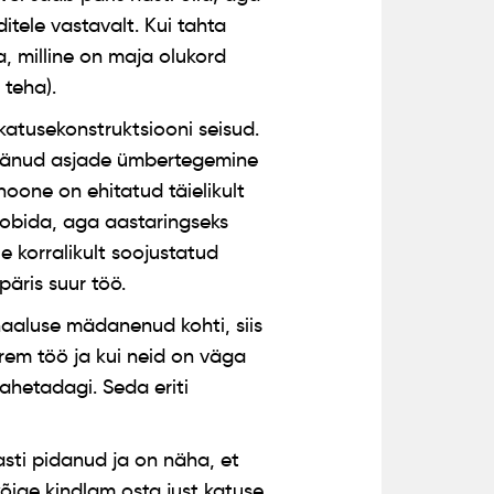
itele vastavalt. Kui tahta
a, milline on maja olukord
 teha).
 katusekonstruktsiooni seisud.
jäänud asjade ümbertegemine
oone on ehitatud täielikult
 sobida, aga aastaringseks
e korralikult soojustatud
äris suur töö.
naaluse mädanenud kohti, siis
rem töö ja kui neid on väga
vahetadagi. Seda eriti
sasti pidanud ja on näha, et
 kõige kindlam osta just katuse