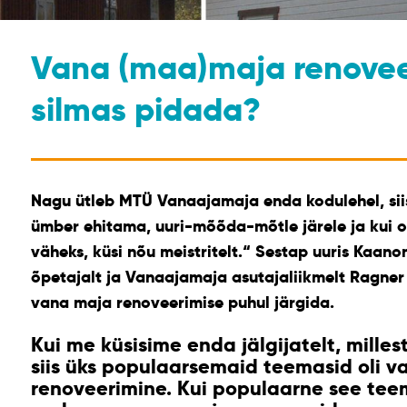
Vana (maa)maja renovee
silmas pidada?
Nagu ütleb MTÜ Vanaajamaja enda kodulehel, siis
ümber ehitama, uuri-mõõda-mõtle järele ja kui o
väheks, küsi nõu meistritelt.“ Sestap uuris Kaan
õpetajalt ja Vanaajamaja asutajaliikmelt Ragner 
vana maja renoveerimise puhul järgida.
Kui me küsisime enda jälgijatelt, millest
siis üks populaarsemaid teemasid oli 
renoveerimine. Kui populaarne see teem