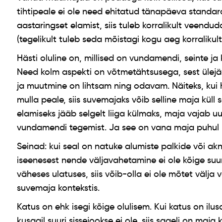
tihtipeale ei ole need ehitatud tänapäeva standard
aastaringset elamist, siis tuleb korralikult veendud
(tegelikult tuleb seda mõistagi kogu aeg korralikult
Hästi oluline on, millised on vundamendi, seinte ja
Need kolm aspekti on võtmetähtsusega, sest üle
ja muutmine on lihtsam ning odavam. Näiteks, kui h
mulla peale, siis suvemajaks võib selline maja küll
elamiseks jääb selgelt liiga külmaks, maja vajab uu
vundamendi tegemist. Ja see on vana maja puhul p
Seinad: kui seal on natuke alumiste palkide või ak
iseenesest nende väljavahetamine ei ole kõige suu
väheses ulatuses, siis võib-olla ei ole mõtet välja 
suvemaja kontekstis.
Katus on ehk isegi kõige olulisem. Kui katus on ilu
kusagil suuri sissejookse ei ole, siis sageli on maja