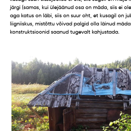
järgi (samas, kui ülejäänud osa on mäda, siis ei ol
aga katus on läbi, siis on suur oht, et kusagil on
liigniiskus, mistõttu võivad palgid olla läinud mä
konstruktsioonid saanud tugevalt kahjustada.