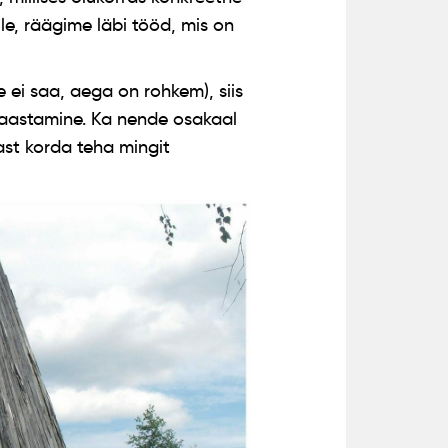
le, räägime läbi tööd, mis on
 ei saa, aega on rohkem), siis
taastamine. Ka nende osakaal
st korda teha mingit