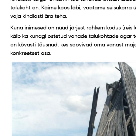
talukoht on. Käime koos läbi, vaatame seisukorra ü
vaja kindlasti ära teha.
Kuna inimesed on nüüd järjest rohkem kodus (reisile
käib ka kunagi ostetud vanade talukohtade agar 
on kõvasti tõusnud, kes soovivad oma vanast maja
konkreetset osa.