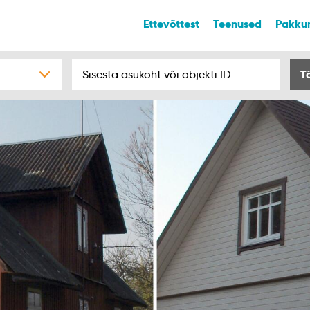
Ettevõttest
Teenused
Pakku
T