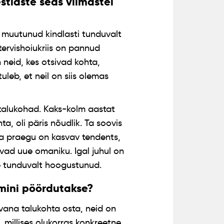
tlaste seas viimastel
muutunud kindlasti tunduvalt
tervishoiukriis on pannud
n neid, kes otsivad kohta,
uleb, et neil on siis olemas
talukohad. Kaks-kolm aastat
hta, oli päris nõudlik. Ta soovis
ga praegu on kasvav tendents,
avad uue omaniku. Igal juhul on
 tunduvalt hoogustunud.
amini pöördutakse?
 vana talukohta osta, neid on
 millises olukorras konkreetne