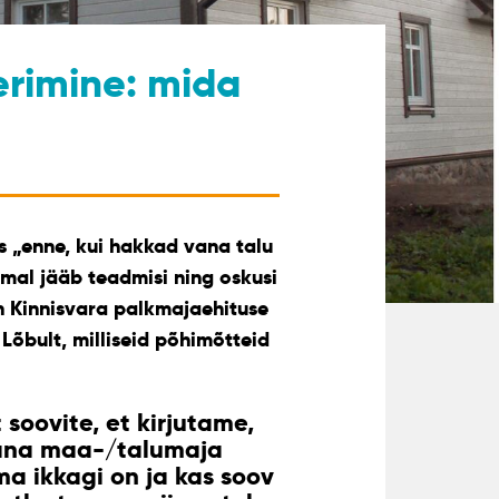
rimine: mida
 „enne, kui hakkad vana talu
mal jääb teadmisi ning oskusi
on Kinnisvara palkmajaehituse
Lõbult, milliseid põhimõtteid
 soovite, et kirjutame,
vana maa-/talumaja
a ikkagi on ja kas soov