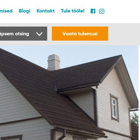
mised
Blogi
Kontakt
Tule tööle!
äpsem otsing