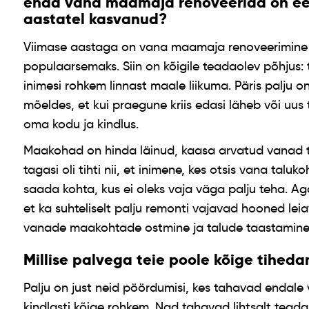
enda vana maamaja renoveerida on ees
aastatel kasvanud?
Viimase aastaga on vana maamaja renoveerimine 
populaarsemaks. Siin on kõigile teadaolev põhjus: 
inimesi rohkem linnast maale liikuma. Päris palju o
mõeldes, et kui praegune kriis edasi läheb või uus t
oma kodu ja kindlus.
Maakohad on hinda läinud, kaasa arvatud vanad 
tagasi oli tihti nii, et inimene, kes otsis vana taluko
saada kohta, kus ei oleks vaja väga palju teha. A
et ka suhteliselt palju remonti vajavad hooned lei
vanade maakohtade ostmine ja talude taastamine
Millise palvega teie poole kõige tihed
Palju on just neid pöördumisi, kes tahavad endale
kindlasti kõige rohkem. Nad tahavad lihtsalt teada,