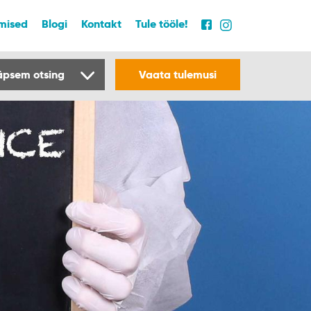
mised
Blogi
Kontakt
Tule tööle!
äpsem otsing