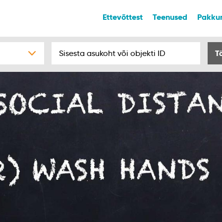
Ettevõttest
Teenused
Pakku
T