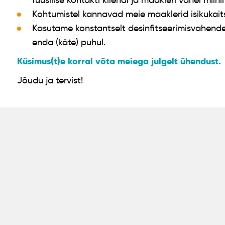
füüsilise kontakti kliendi ja maakleri vahel miin
Kohtumistel kannavad meie maaklerid isikukai
Kasutame konstantselt desinfitseerimisvahendei
enda (käte) puhul.
Küsimus(t)e korral võta meiega julgelt ühendust.
Jõudu ja tervist!