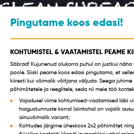
Pingutame koos edasi!
KOHTUMISTEL & VAATAMISTEL PEAME KI
Sõbrad! Kujunenud olukorra puhul on justkui näha
poole. Siiski peame koos edasi pingutama, et sellest
kiiresti kui võimalik võitjana väljuda. Seega juhi
põhimõtetele ja reeglitele, seda nii meie töö konteks
Vajadusel viime kohtumised-vaatamised läbi vid
haigustunnuste korral (siinkohal on vajalik aus
ainuvõimalik variant;
Kohtudes järgime üheskoos 2x2 põhimõtet ning m