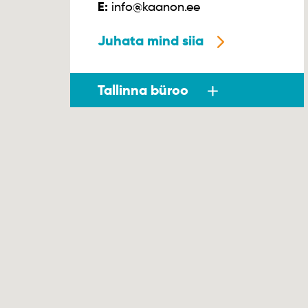
E:
info@kaanon.ee
Juhata mind siia
Tallinna büroo