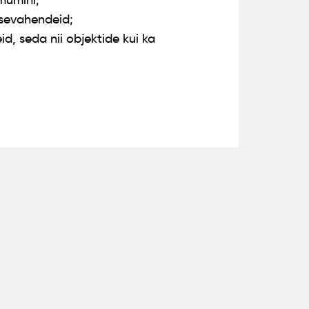
imumini;
tsevahendeid;
d, seda nii objektide kui ka