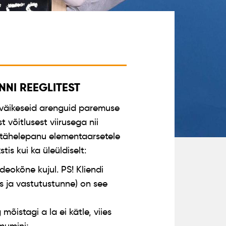
NNI REEGLITEST
 väikeseid arenguid paremuse
 võitlusest viirusega nii
me tähelepanu elementaarsetele
tis kui ka üleüldiselt:
eokõne kujul. PS! Kliendi
us ja vastutustunne) on see
õistagi a la ei kätle, viies