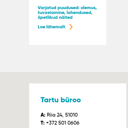
Varjatud puudused: olemus,
tuvastamine, lahendused,
õpetlikud näited
Loe lähemalt
Tartu büroo
A:
Riia 24, 51010
T:
+372 501 0606